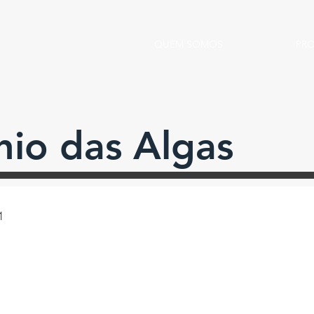
QUEM SOMOS
PR
io das Algas
11